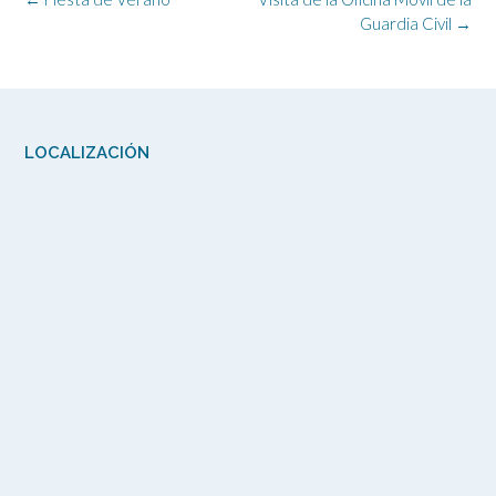
de
Guardia Civil
→
la
entrada
LOCALIZACIÓN