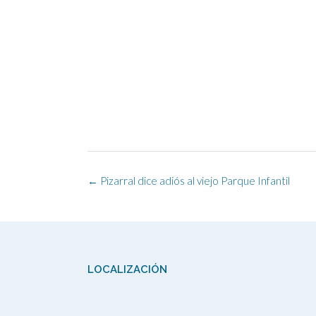
Navegación
←
Pizarral dice adiós al viejo Parque Infantil
de
la
entrada
LOCALIZACIÓN