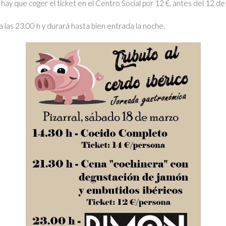
, hay que coger el ticket en el Centro Social por 12 €, antes del 12 d
las 23.00 h y durará hasta bien entrada la noche.