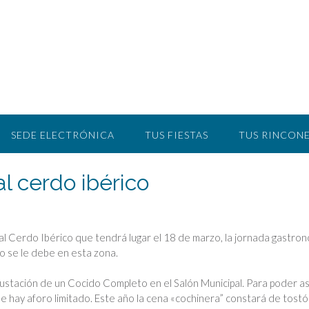
SEDE ELECTRÓNICA
TUS FIESTAS
TUS RINCONE
al cerdo ibérico
 al Cerdo Ibérico que tendrá lugar el 18 de marzo, la jornada gastro
to se le debe en esta zona.
stación de un Cocido Completo en el Salón Municipal. Para poder asist
e hay aforo limitado. Este año la cena «cochinera” constará de tost