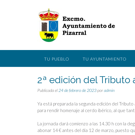
Saltar
al
contenido
TU PUEBLO
TU AYUNTAMIENTO
2ª edición del Tributo 
Publicada el
24 de febrero de 2023
por
admin
Ya está preparada la segunda edición del Tributo
para rendir homenaje al cerdo ibérico, al que tan
La jornada dará comienzo a las 14.30 h con la degu
abonar 14 € antes del día 12 de marzo, puesto qu