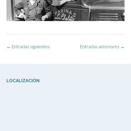
Navegación
←
Entradas siguientes
Entradas anteriores
→
de
las
entradas
LOCALIZACIÓN